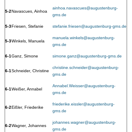
ainhoa.navascues@augustenburg-
5-2
Navascues, Ainhoa
gms.de
5-3
Friesen, Stefanie
stefanie.friesen@augustenburg-gms.de
manuela.winkels@augustenburg-
5-3
Winkels, Manuela
gms.de
6-1
Ganz, Simone
simone.ganz@augustenburg-gms.de
christine.schneider@augustenburg-
6-1
Schneider, Christine
gms.de
Annabel.Weisser@augustenburg-
6-1
Weißer, Annabel
gms.de
friederike.eissler@augustenburg-
6-2
Eißler, Friederike
gms.de
johannes.wagner@augustenburg-
6-2
Wagner, Johannes
gms.de