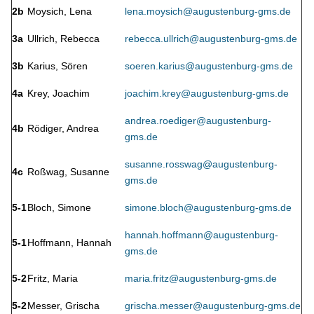
2b
Moysich, Lena
lena.moysich@augustenburg-gms.de
3a
Ullrich, Rebecca
rebecca.ullrich@augustenburg-gms.de
3b
Karius, Sören
soeren.karius@augustenburg-gms.de
4a
Krey, Joachim
joachim.krey@augustenburg-gms.de
andrea.roediger@augustenburg-
4b
Rödiger, Andrea
gms.de
susanne.rosswag@augustenburg-
4c
Roßwag, Susanne
gms.de
5-1
Bloch, Simone
simone.bloch@augustenburg-gms.de
hannah.hoffmann@augustenburg-
5-1
Hoffmann, Hannah
gms.de
5-2
Fritz, Maria
maria.fritz@augustenburg-gms.de
5-2
Messer, Grischa
grischa.messer@augustenburg-gms.de