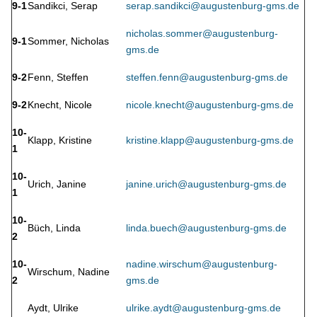
9-1
Sandikci, Serap
serap.sandikci@augustenburg-gms.de
nicholas.sommer@augustenburg-
9-1
Sommer, Nicholas
gms.de
9-2
Fenn, Steffen
steffen.fenn@augustenburg-gms.de
9-2
Knecht, Nicole
nicole.knecht@augustenburg-gms.de
10-
Klapp, Kristine
kristine.klapp@augustenburg-gms.de
1
10-
Urich, Janine
janine.urich@augustenburg-gms.de
1
10-
Büch, Linda
linda.buech@augustenburg-gms.de
2
10-
nadine.wirschum@augustenburg-
Wirschum, Nadine
2
gms.de
Aydt, Ulrike
ulrike.aydt@augustenburg-gms.de