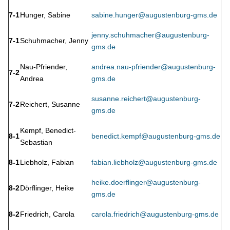
7-1
Hunger, Sabine
sabine.hunger@augustenburg-gms.de
jenny.schuhmacher@augustenburg-
7-1
Schuhmacher, Jenny
gms.de
Nau-Pfriender,
andrea.nau-pfriender@augustenburg-
7-2
Andrea
gms.de
susanne.reichert@augustenburg-
7-2
Reichert, Susanne
gms.de
Kempf, Benedict-
8-1
benedict.kempf@augustenburg-gms.de
Sebastian
8-1
Liebholz, Fabian
fabian.liebholz@augustenburg-gms.de
heike.doerflinger@augustenburg-
8-2
Dörflinger, Heike
gms.de
8-2
Friedrich, Carola
carola.friedrich@augustenburg-gms.de