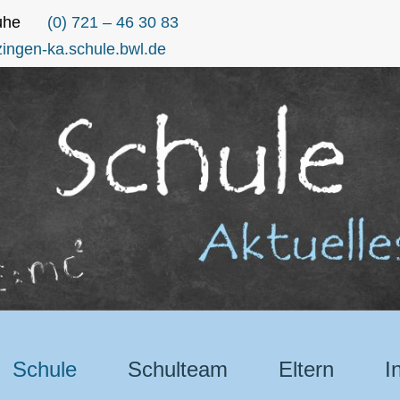
uhe
(0) 721 – 46 30 83
ingen-ka.schule.bwl.de
Schule
Schulteam
Eltern
I